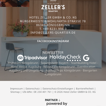
HOTEL ZELLER GMBH & CO. KG
BÜRGERMEISTER-WOHLFARTH-STRASSE 78
86343 KÖNIGSBRUNN
T. +49 8231 996 0
INFO@
ZELLERS-QUARTIER.
DE
FACEBOOK
INSTAGRAM
NEWSLETTER
Frühstück Königsbrunn
-
Tagungshotel Bayern
-
Teambuilding Hotel
-
Hotel Messe Augsburg
-
Restaurant Königsbrunn
-
Eventlocation
Augsburg und Umgebung
-
Ausflugstipps Königsbrunn
-
Biergarten
Königsbrunn
Impressum
|
Datenschutz
|
Datenschutz-Einstellungen
|
Barrierefreiheit
|
Sitemap
|
USt-IdNr.: DE 234 401 761
|
© 2026 Hotel Zeller GMBH & CO. KG
PARTNER