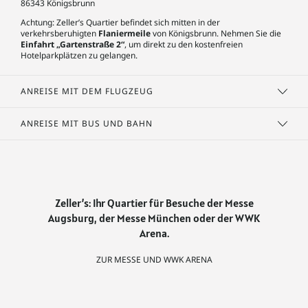
86343 Königsbrunn
Achtung: Zeller’s Quartier befindet sich mitten in der
verkehrsberuhigten
Flaniermeile
von Königsbrunn. Nehmen Sie die
Einfahrt „Gartenstraße 2“
,
um direkt zu den kostenfreien
Hotelparkplätzen zu gelangen.
ANREISE MIT DEM FLUGZEUG
Vom internationalen
Flughafen München
gelangen Sie komfortabel
ANREISE MIT BUS UND BAHN
per Bus, Bahn oder Airport Shuttle nach Augsburg. Für die letzten
Kilometer empfehlen wir eine Fahrt mit dem Taxi oder der
Vom
Hauptbahnhof Augsburg
erreichen Sie Zeller’s Quartier mit
Straßenbahn Linie 3.
dem Taxi (etwa 20 Minuten) oder direkt und ohne Umsteigen mit der
Straßenbahn Linie 3. Sollten Sie die Straßenbahn nehmen, steigen Sie
an der Haltestelle Königsbrunn Zentrum aus, die etwa fünf
Gehminuten von Zeller’s Quartier entfernt liegt.
Zeller’s: Ihr Quartier für Besuche der Messe
Augsburg, der Messe München oder der WWK
Arena.
ZUR MESSE UND WWK ARENA