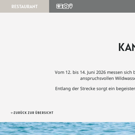
RESTAURANT
Feste & Feiern
Kulinarischer Kalender
Info
KA
Restaurant
Speisekarten
Vom 12. bis 14. Juni 2026 messen sich 
anspruchsvollen Wildwass
Entlang der Strecke sorgt ein begeis
ZURÜCK ZUR ÜBERSICHT