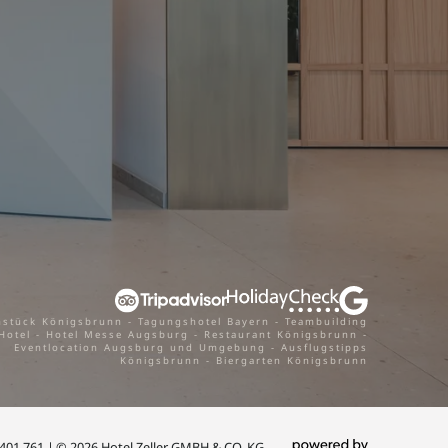
hstück Königsbrunn
-
Tagungshotel Bayern
-
Teambuilding
Hotel
-
Hotel Messe Augsburg
-
Restaurant Königsbrunn
-
Eventlocation Augsburg und Umgebung
-
Ausflugstipps
Königsbrunn
-
Biergarten Königsbrunn
 401 761
|
© 2026 Hotel Zeller GMBH & CO. KG