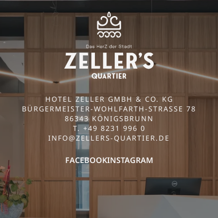
HOTEL ZELLER GMBH & CO. KG
BÜRGERMEISTER-WOHLFARTH-STRASSE 78
86343 KÖNIGSBRUNN
T. +49 8231 996 0
INFO@
ZELLERS-QUARTIER.
DE
FACEBOOK
INSTAGRAM