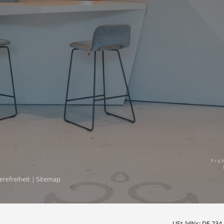
Frü
erefreiheit
|
Sitemap
USt-IdNr.: DE 234