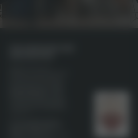
VON MENSCHEN UND
GESCHICHTEN
CERVUS ist mehr als ein
Restaurant – es ist eine Hommage
an unsere Wurzeln. Der Name,
lateinisch für Hirsch, erinnert an
das ehemalige Gasthaus
„Zum
Goldenen Hirschen“
, aus dem
sich das heutige Zeller’s Quartier
entwickelt hat. Gleichzeitig spielt
er auf die bayerische Begrüßung
„Servus“ an.
Hinter dem CERVUS steht die
Familie
Dreisbach, Mitzel und
Schuler
– Gastgeber aus
Leidenschaft. Mit sicherem Gespür