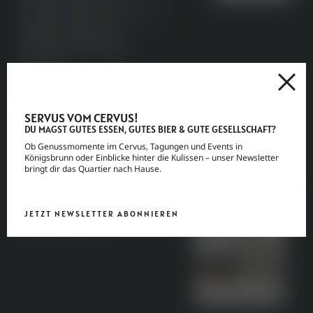
für Aromen, Zutaten und
Handwerk bringt er Tradition in die
Gegenwart und zaubert
Geschmackserlebnisse, die
überraschen, berühren und
verbinden.
Seit
1919
steht unsere Familie für
gelebte Gastfreundschaft in
Königsbrunn. Heute, über ein
Jahrhundert später, führen wir
SERVUS VOM CERVUS!
diese Tradition mit frischem Geist
DU MAGST GUTES ESSEN, GUTES BIER & GUTE GESELLSCHAFT?
und viel Liebe weiter. Das CERVUS
Ob Genussmomente im Cervus, Tagungen und Events in
wurde 2025 mit einem neuen
Königsbrunn oder Einblicke hinter die Kulissen – unser Newsletter
Erlebnis- und Einrichtungskonzept
bringt dir das Quartier nach Hause.
neu gedacht – gemütlich,
bodenständig, überraschend. Ein
Ort zum Ankommen, Genießen
und Entdecken. Mehr
JETZT NEWSLETTER ABONNIEREN
Informationen zur Geschichte und
den Gastgebern
hier.