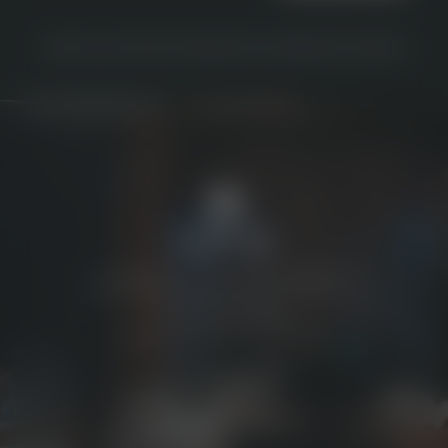
FEIERN SIE IM CERVUS
ZUM KULINARISCHEN KALENDER
ZELLER’S QUARTIER
RESTAURANT CERVUS KÖNIGSBRUNN
BÜRGERMEISTER-WOHLFARTH-STRASSE 78
86343 KÖNIGSBRUNN
T. +49 8231 996 333
INFO@
RESTAURANT-CERVUS.
DE
FACEBOOK
INSTAGRAM
NEWSLETTER