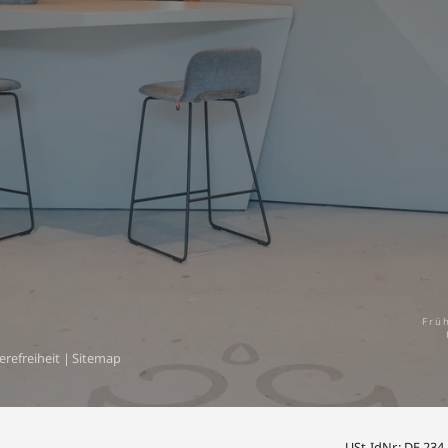
Frü
erefreiheit
|
Sitemap
USt-IdNr.: DE 234