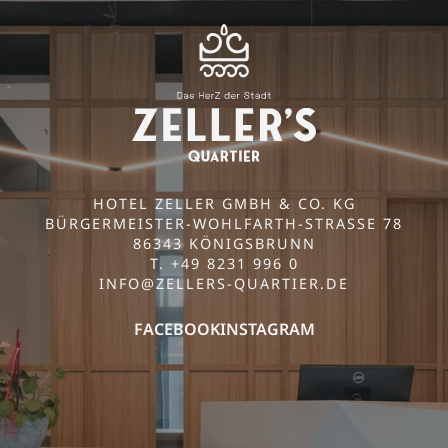
HOTEL ZELLER GMBH & CO. KG
BÜRGERMEISTER-WOHLFARTH-STRASSE 78
86343 KÖNIGSBRUNN
T. +49 8231 996 0
INFO@
ZELLERS-QUARTIER.
DE
FACEBOOK
INSTAGRAM