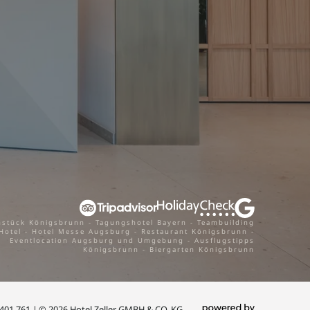
hstück Königsbrunn
-
Tagungshotel Bayern
-
Teambuilding
Hotel
-
Hotel Messe Augsburg
-
Restaurant Königsbrunn
-
Eventlocation Augsburg und Umgebung
-
Ausflugstipps
Königsbrunn
-
Biergarten Königsbrunn
 401 761
|
© 2026 Hotel Zeller GMBH & CO. KG