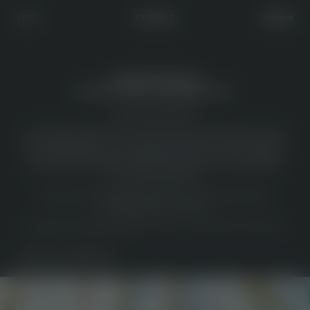
CERVUS
DE
EN
SPARGELWOCHEN
REGIONAL. FRISCH. UNWIDERSTEHLICH.
06.04.–08.06.2026
Es ist wieder Spargelzeit im Cervus! Freut euch auf Gerichte rund um
das Frühlingsgemüse – frisch, regional und mit viel Liebe zubereitet.
Ob klassisch mit Sauce Hollandaise und Schinken, als feine Suppe
oder raffiniert kombiniert mit Fisch oder Fleisch – bei uns findet ihr
euren Spargelfavoriten.
Kommt vorbei und genießt gemeinsam die schönste Zeit des
Frühlings bei uns im Cervus.
Reserviert am besten gleich euren Tisch – wir freuen uns auf euch!
ZURÜCK ZUR ÜBERSICHT