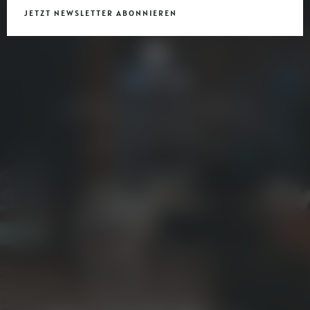
JETZT NEWSLETTER ABONNIEREN
RESTAURANT CERVUS KÖNIGSBRUNN
BÜRGERMEISTER-WOHLFARTH-STRASSE 78
86343 KÖNIGSBRUNN
T. +49 8231 996 333
INFO@
RESTAURANT-CERVUS.
DE
FACEBOOK
INSTAGRAM
NEWSLETTER