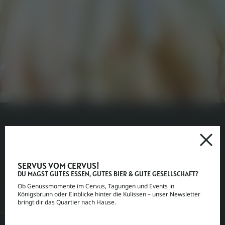
VORHERIGES
NÄCHSTES
SERVUS VOM CERVUS!
DU MAGST GUTES ESSEN, GUTES BIER & GUTE GESELLSCHAFT?
Ob Genussmomente im Cervus, Tagungen und Events in
FEIERN SIE IM CERVUS
EVENTS IN UND UM KÖNIGSBRUNN
ZELLER’S QUARTIER
Königsbrunn oder Einblicke hinter die Kulissen – unser Newsletter
bringt dir das Quartier nach Hause.